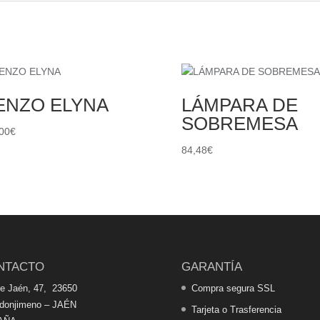
IENZO ELYNA
LÁMPARA DE
SOBREMESA
00
€
84,48
€
NTACTO
GARANTÍA
de Jaén, 47, 23650
Compra segura SSL
edonjimeno – JAÉN
Tarjeta o Trasferencia