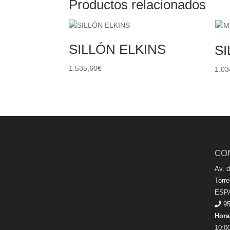
Productos relacionados
SILLÓN ELKINS
SI
1.535,60
€
1.03
CO
Av. 
Torr
ESP
95
Hora
10:00