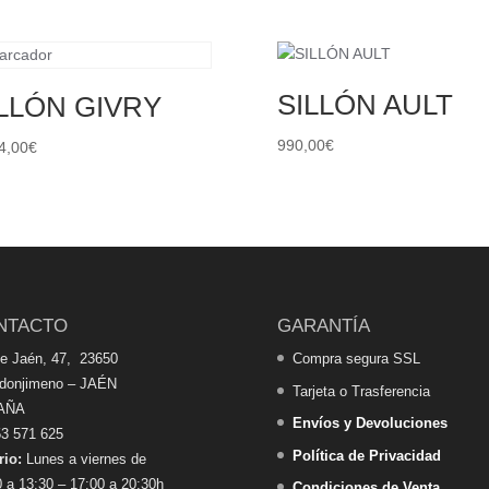
SILLÓN AULT
LLÓN GIVRY
990,00
€
4,00
€
NTACTO
GARANTÍA
de Jaén, 47, 23650
Compra segura SSL
edonjimeno – JAÉN
Tarjeta o Trasferencia
AÑA
Envíos y Devoluciones
3 571 625
Política de Privacidad
rio:
Lunes a viernes de
 a 13:30 – 17:00 a 20:30h
Condiciones de Venta