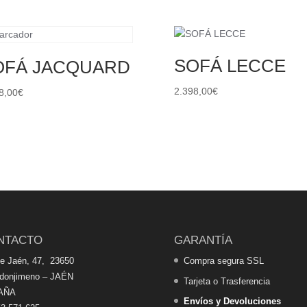
SOFÁ LECCE
OFÁ JACQUARD
2.398,00
€
8,00
€
NTACTO
GARANTÍA
de Jaén, 47, 23650
Compra segura SSL
edonjimeno – JAÉN
Tarjeta o Trasferencia
AÑA
Envíos y Devoluciones