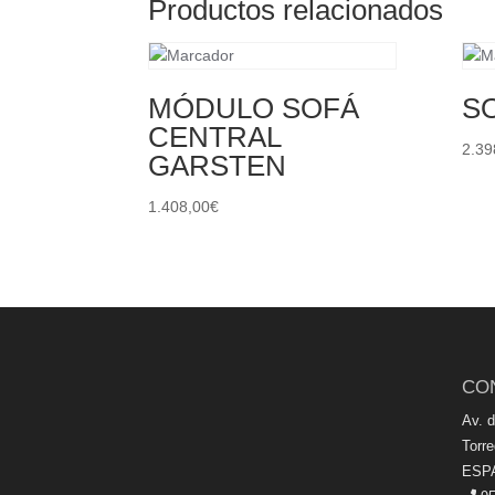
Productos relacionados
MÓDULO SOFÁ
S
CENTRAL
2.39
GARSTEN
1.408,00
€
CO
Av. 
Torr
ESP