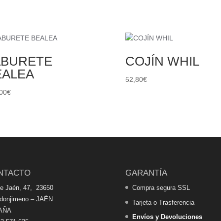
ABURETE
COJÍN WHIL
EALEA
52,80
€
00
€
NTACTO
GARANTÍA
de Jaén, 47, 23650
Compra segura SSL
edonjimeno – JAÉN
Tarjeta o Trasferencia
AÑA
Envíos y Devoluciones