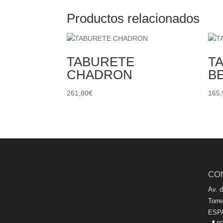
Productos relacionados
TABURETE
T
CHADRON
B
261,80
€
165,
CO
Av. 
Torr
ESP