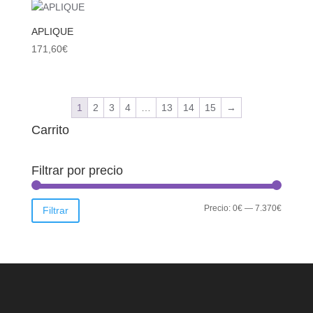
APLIQUE
171,60
€
1
2
3
4
…
13
14
15
→
Carrito
Filtrar por precio
Precio
Precio
Precio:
0€
—
7.370€
Filtrar
mínimo
máximo