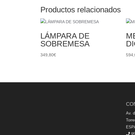
Productos relacionados
LÁMPARA DE
ME
SOBREMESA
D
349,80
€
594,
CO
Av. 
Torr
ESP
95