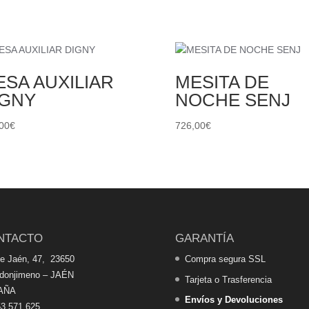
SA AUXILIAR
MESITA DE
IGNY
NOCHE SENJ
00
€
726,00
€
NTACTO
GARANTÍA
de Jaén, 47, 23650
Compra segura SSL
edonjimeno – JAÉN
Tarjeta o Trasferencia
AÑA
Envíos y Devoluciones
3 571 625