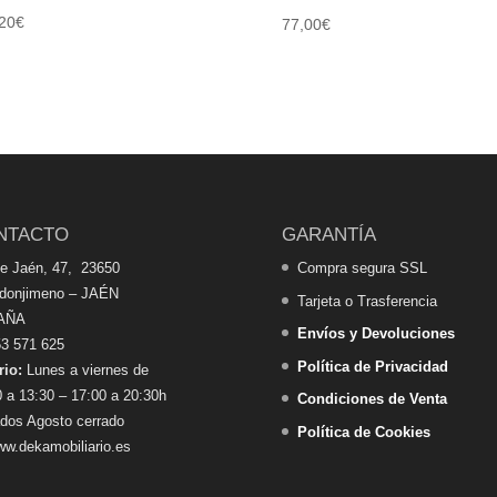
20
€
77,00
€
NTACTO
GARANTÍA
de Jaén, 47, 23650
Compra segura SSL
edonjimeno – JAÉN
Tarjeta o Trasferencia
AÑA
Envíos y Devoluciones
3 571 625
Política de Privacidad
rio:
Lunes a viernes de
 a 13:30 – 17:00 a 20:30h
Condiciones de Venta
dos Agosto cerrado
Política de Cookies
w.dekamobiliario.es