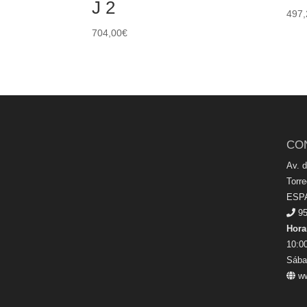
J 2
497,
704,00
€
CO
Av. 
Torr
ESP
95
Hora
10:00
Sába
ww