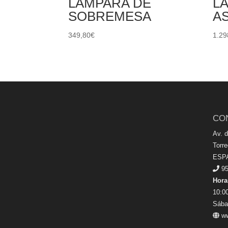
LÁMPARA DE
L
SOBREMESA
A
349,80
€
1.29
CO
Av. 
Torr
ESP
95
Hora
10:00
Sába
ww