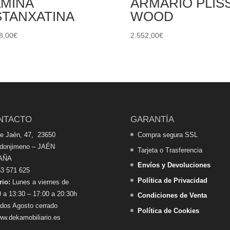
ÁMINA
ARMARIO PLIS
STANXATINA
WOOD
8,00
€
2.552,00
€
NTACTO
GARANTÍA
de Jaén, 47, 23650
Compra segura SSL
edonjimeno – JAÉN
Tarjeta o Trasferencia
AÑA
Envíos y Devoluciones
3 571 625
Política de Privacidad
rio:
Lunes a viernes de
 a 13:30 – 17:00 a 20:30h
Condiciones de Venta
dos Agosto cerrado
Política de Cookies
w.dekamobiliario.es