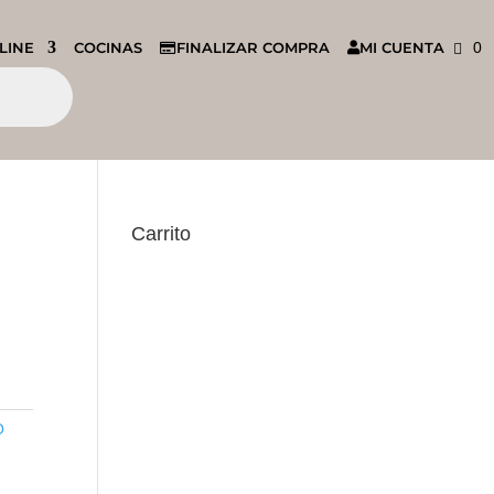
LINE
COCINAS
FINALIZAR COMPRA
MI CUENTA
0
Carrito
O