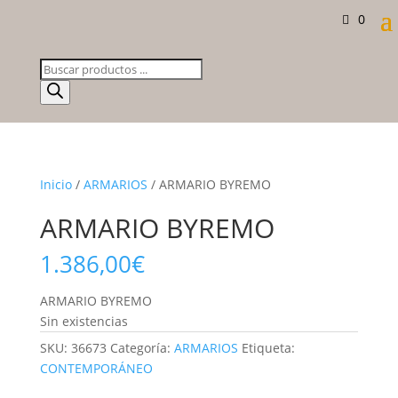
0
Búsqueda
de
productos
Inicio
/
ARMARIOS
/ ARMARIO BYREMO
ARMARIO BYREMO
1.386,00
€
ARMARIO BYREMO
Sin existencias
SKU:
36673
Categoría:
ARMARIOS
Etiqueta:
CONTEMPORÁNEO