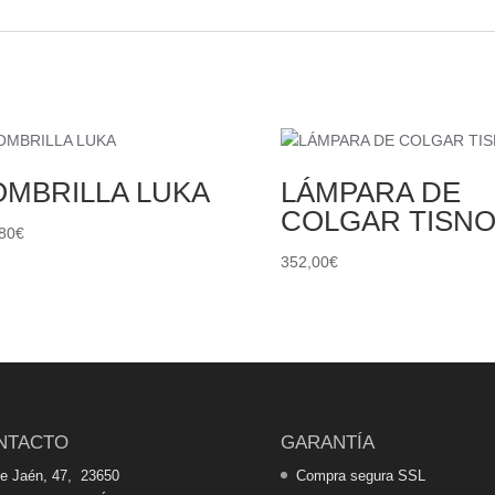
OMBRILLA LUKA
LÁMPARA DE
COLGAR TISN
80
€
352,00
€
NTACTO
GARANTÍA
de Jaén, 47, 23650
Compra segura SSL