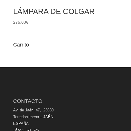
LÁMPARA DE COLGAR
275,00
€
Carrito
CONTACTO
Av. de Jaén, 47, 23650
Torredonjimeno – JAÉN
ESPAÑA
953 571 625