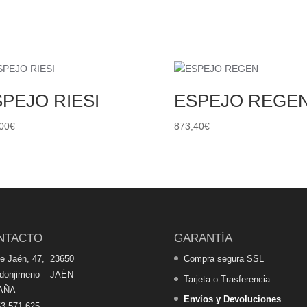
PEJO RIESI
ESPEJO REGE
00
€
873,40
€
NTACTO
GARANTÍA
de Jaén, 47, 23650
Compra segura SSL
edonjimeno – JAÉN
Tarjeta o Trasferencia
AÑA
Envíos y Devoluciones
3 571 625