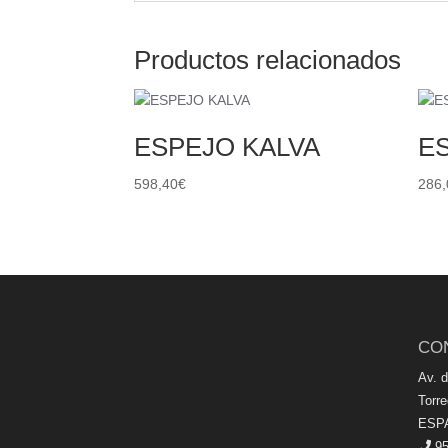
Productos relacionados
ESPEJO KALVA
ES
598,40
€
286,
CO
Av. 
Torr
ESP
95