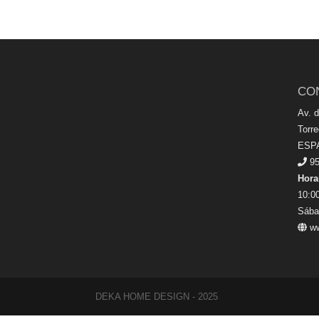
CO
Av. 
Torr
ESP
95
Hora
10:00
Sába
ww
DEKA HOME DESIGN - 2025