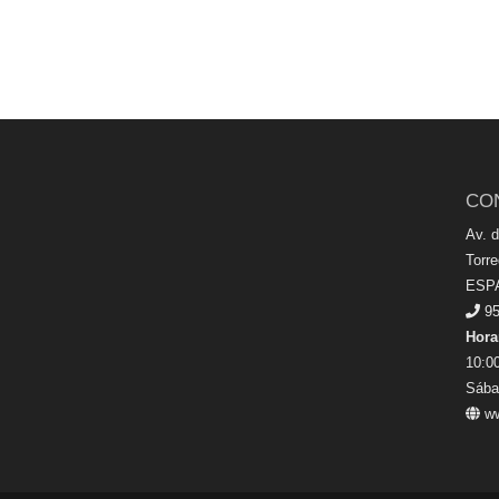
CO
Av. 
Torr
ESP
95
Hora
10:00
Sába
ww