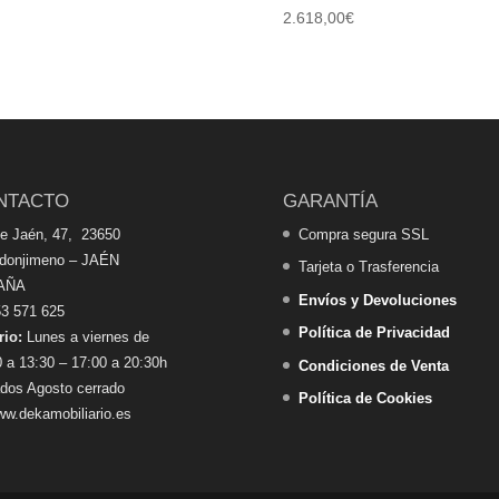
2.618,00
€
NTACTO
GARANTÍA
de Jaén, 47, 23650
Compra segura SSL
edonjimeno – JAÉN
Tarjeta o Trasferencia
AÑA
Envíos y Devoluciones
3 571 625
Política de Privacidad
rio:
Lunes a viernes de
 a 13:30 – 17:00 a 20:30h
Condiciones de Venta
dos Agosto cerrado
Política de Cookies
w.dekamobiliario.es