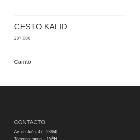
CESTO KALID
297,00
€
Carrito
CONTACTO
Av. de Jaén, 47, 23650
Torredonjimeno – JAÉN