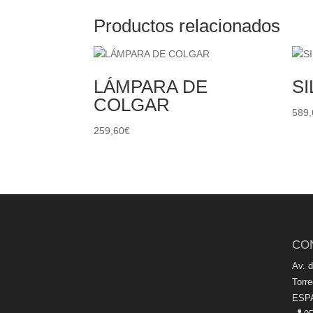
Productos relacionados
LÁMPARA DE
SI
COLGAR
589,
259,60
€
CO
Av. 
Torr
ESP