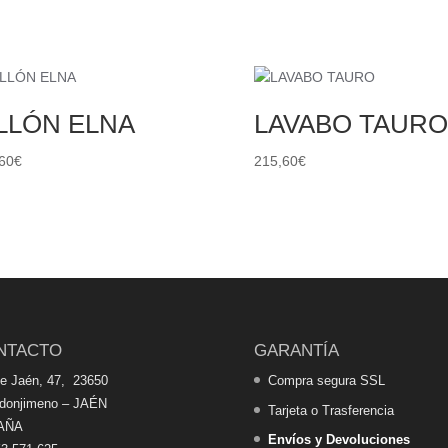
LLÓN ELNA
LAVABO TAURO
60
€
215,60
€
NTACTO
GARANTÍA
de Jaén, 47, 23650
Compra segura SSL
edonjimeno – JAÉN
Tarjeta o Trasferencia
AÑA
Envíos y Devoluciones