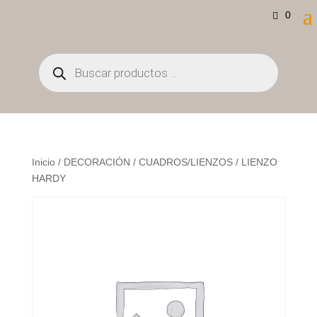
0
Búsqueda
de
productos
Inicio
/
DECORACIÓN
/
CUADROS/LIENZOS
/ LIENZO
HARDY