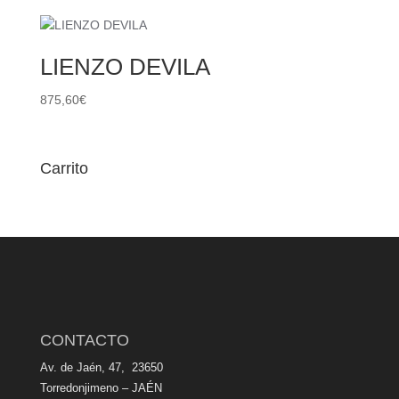
LIENZO DEVILA
875,60
€
Carrito
CONTACTO
Av. de Jaén, 47, 23650
Torredonjimeno – JAÉN