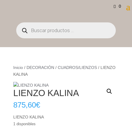
0
Búsqueda
de
productos
Inicio
/
DECORACIÓN
/
CUADROS/LIENZOS
/ LIENZO
KALINA
LIENZO KALINA
875,60
€
LIENZO KALINA
1 disponibles