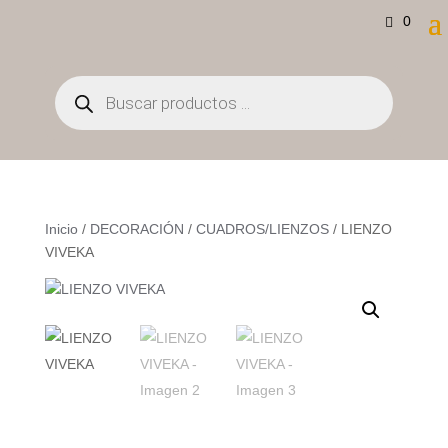
0
Búsqueda
de
productos
Inicio
/
DECORACIÓN
/
CUADROS/LIENZOS
/ LIENZO
VIVEKA