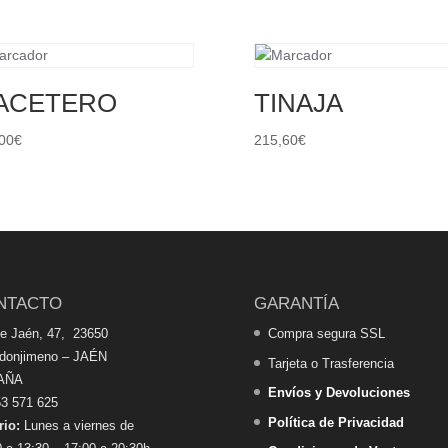
ACETERO
TINAJA
00
€
215,60
€
NTACTO
GARANTÍA
de Jaén, 47, 23650
Compra segura SSL
edonjimeno – JAÉN
Tarjeta o Trasferencia
AÑA
Envíos y Devoluciones
3 571 625
Política de Privacidad
rio:
Lunes a viernes de