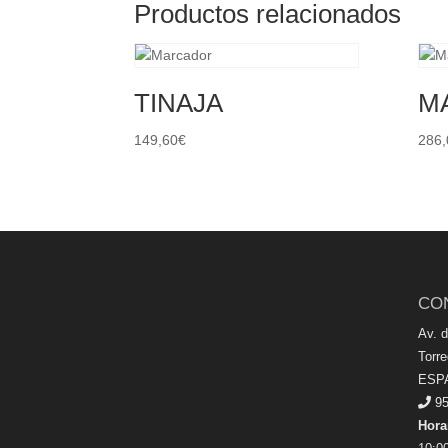
Productos relacionados
TINAJA
M
149,60
€
286,
CO
Av. 
Torr
ESP
95
Hora