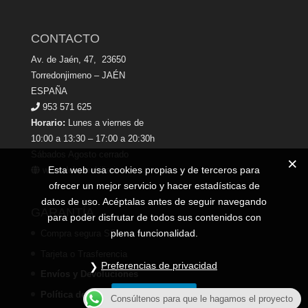
CONTACTO
Av. de Jaén, 47, 23650
Torredonjimeno – JAÉN
ESPAÑA
953 571 625
Horario:
Lunes a viernes de
10:00 a 13:30 – 17:00 a 20:30h
Sábados Agosto cerrado
Esta web usa cookies propias y de terceros para
www.dekamobiliario.es
ofrecer un mejor servicio y hacer estadísticas de
datos de uso. Acéptalas antes de seguir navegando
GARANTÍA
para poder disfrutar de todos sus contenidos con
plena funcionalidad.
Compra segura SSL
Tarjeta o Trasferencia
Preferencias de privacidad
Envíos y Devoluciones
Estoy de acuerdo
Política de Privacidad
Consúltenos para que le hagamos el proyecto