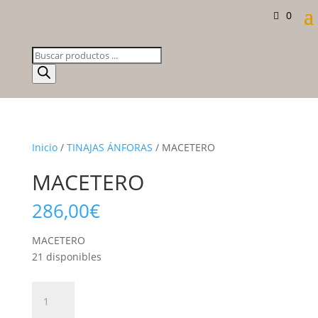
0
Búsqueda
de
productos
Inicio
/
TINAJAS ÁNFORAS
/ MACETERO
MACETERO
286,00
€
MACETERO
21 disponibles
MACETERO
cantidad