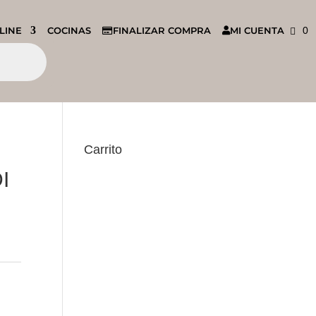
LINE
COCINAS
FINALIZAR COMPRA
MI CUENTA
0
Carrito
I