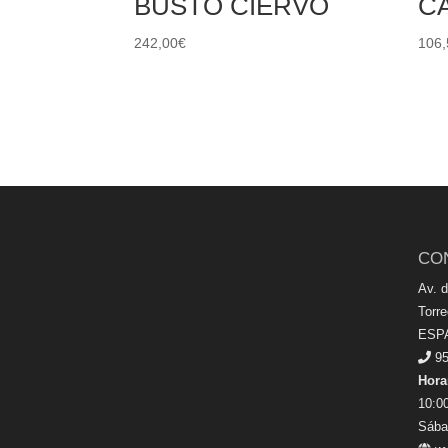
BUSTO CIERVO
CA
242,00
€
106,
CO
Av. 
Torr
ESP
95
Hora
10:00
Sába