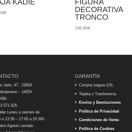
JA KADIE
FIGURA
DECORATIVA
59
€
TRONCO
195,80
€
NTACTO
GARANTÍA
de Jaén, 47, 23650
Compra segura SSL
edonjimeno – JAÉN
Tarjeta o Trasferencia
AÑA
Envíos y Devoluciones
3 571 625
Política de Privacidad
rio:
Lunes a viernes de
 a 13:30 – 17:00 a 20:30h
Condiciones de Venta
dos Agosto cerrado
Política de Cookies