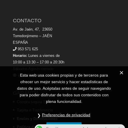
CONTACTO
Av. de Jaén, 47, 23650
Torredonjimeno – JAÉN
ESPAÑA
953 571 625
Horario:
Lunes a viernes de
10:00 a 13:30 – 17:00 a 20:30h
Sábados Agosto cerrado
Esta web usa cookies propias y de terceros para
www.dekamobiliario.es
ofrecer un mejor servicio y hacer estadísticas de
datos de uso. Acéptalas antes de seguir navegando
GARANTÍA
para poder disfrutar de todos sus contenidos con
plena funcionalidad.
Compra segura SSL
Tarjeta o Trasferencia
Preferencias de privacidad
Envíos y Devoluciones
Estoy de acuerdo
Política de Privacidad