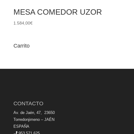
MESA COMEDOR UZOR
1.584,00
€
Carrito
CONTACTO
Av. de Jaén, 47, 23650
Torredonjimeno – JAÉN
ESPAÑA
953 571 625