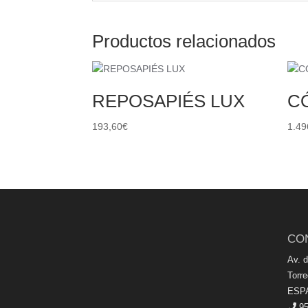
Productos relacionados
REPOSAPIÉS LUX
C
193,60
€
1.49
CO
Av. 
Torr
ESP
95