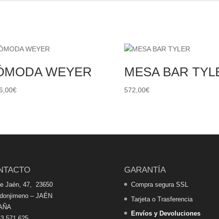
ÓMODA WEYER
MESA BAR TYL
6,00
€
572,00
€
NTACTO
GARANTÍA
de Jaén, 47, 23650
Compra segura SSL
edonjimeno – JAÉN
Tarjeta o Trasferencia
AÑA
Envíos y Devoluciones
3 571 625