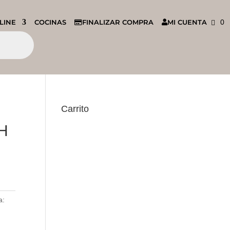
LINE
COCINAS
FINALIZAR COMPRA
MI CUENTA
0
Carrito
H
a: