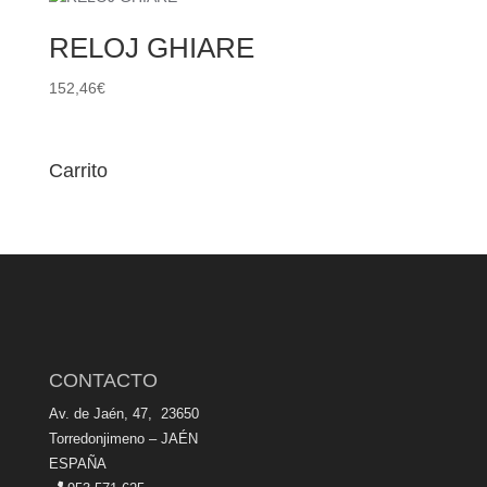
RELOJ GHIARE
152,46
€
Carrito
CONTACTO
Av. de Jaén, 47, 23650
Torredonjimeno – JAÉN
ESPAÑA