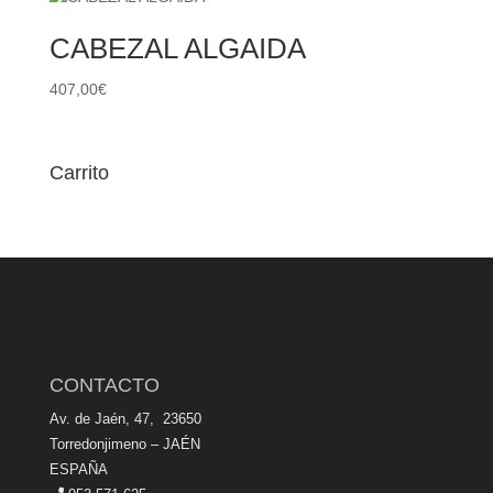
CABEZAL ALGAIDA
407,00
€
Carrito
CONTACTO
Av. de Jaén, 47, 23650
Torredonjimeno – JAÉN
ESPAÑA