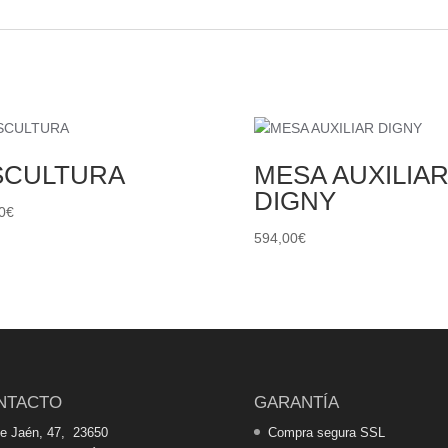
SCULTURA
MESA AUXILIA
DIGNY
0
€
594,00
€
NTACTO
GARANTÍA
de Jaén, 47, 23650
Compra segura SSL