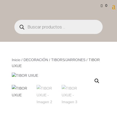
0
Búsqueda
de
productos
Inicio
/
DECORACIÓN
/
TIBORS/JARRONES
/ TIBOR
UXUE