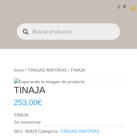
0
Búsqueda
de
productos
Inicio
/
TINAJAS ÁNFORAS
/ TINAJA
TINAJA
253,00
€
TINAJA
Sin existencias
SKU:
36829
Categoría:
TINAJAS ÁNFORAS