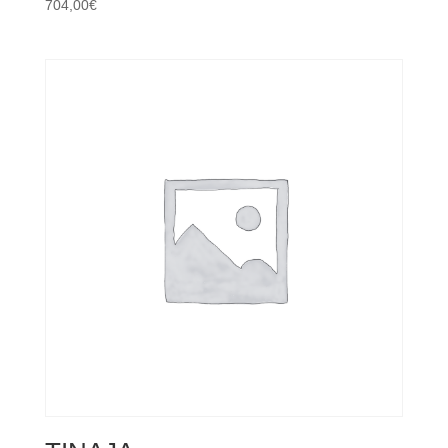
704,00
€