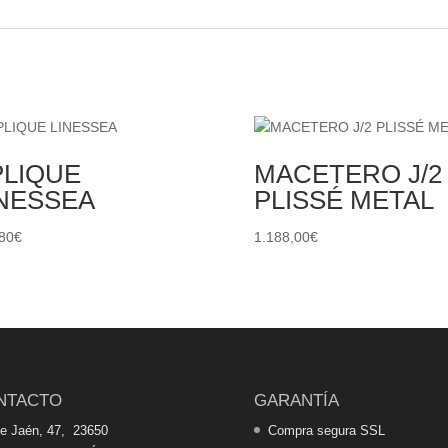
PLIQUE
MACETERO J/2
INESSEA
PLISSÉ METAL
80
€
1.188,00
€
NTACTO
GARANTÍA
de Jaén, 47, 23650
Compra segura SSL