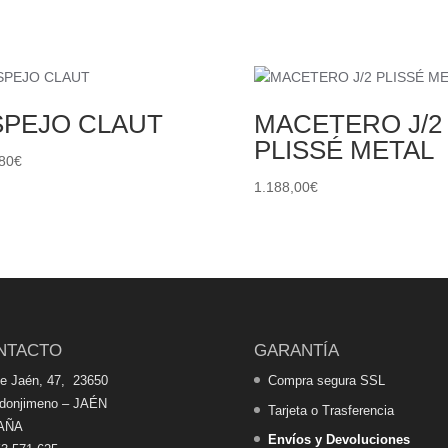
SPEJO CLAUT
MACETERO J/2
PLISSÉ METAL
80
€
1.188,00
€
NTACTO
GARANTÍA
de Jaén, 47, 23650
Compra segura SSL
edonjimeno – JAÉN
Tarjeta o Trasferencia
AÑA
Envíos y Devoluciones