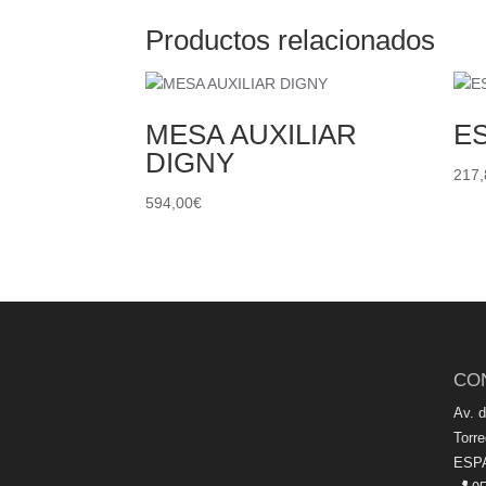
Productos relacionados
MESA AUXILIAR
E
DIGNY
217,
594,00
€
CO
Av. 
Torr
ESP