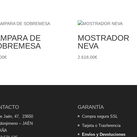
ÁMPARA DE
MOSTRADOR
OBREMESA
NEVA
00
€
2.618,00
€
NTACTO
GARANTÍA
de Jaén, 47, 23650
Compra segura SSL
edonjimeno – JAÉN
Tarjeta o Trasferencia
AÑA
Envíos y Devoluciones