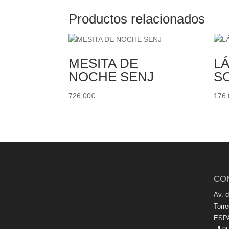
Productos relacionados
MESITA DE
L
NOCHE SENJ
S
726,00
€
176,
CO
Av. 
Torr
ESP