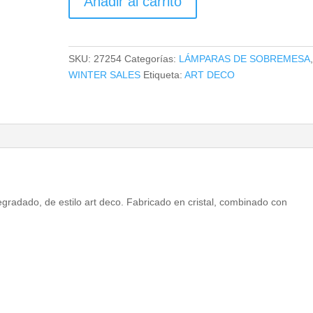
Añadir al carrito
DE
SOBREMESA
EYEL
cantidad
SKU:
27254
Categorías:
LÁMPARAS DE SOBREMESA
WINTER SALES
Etiqueta:
ART DECO
radado, de estilo art deco. Fabricado en cristal, combinado con