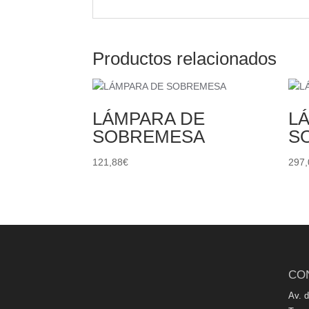
Productos relacionados
LÁMPARA DE
L
SOBREMESA
S
121,88
€
297,
CO
Av. 