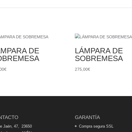
ÁMPARA DE
LÁMPARA DE
OBREMESA
SOBREMESA
00
€
275,00
€
NTACTO
GARANTÍA
de Jaén, 47, 23650
Compra segura SSL