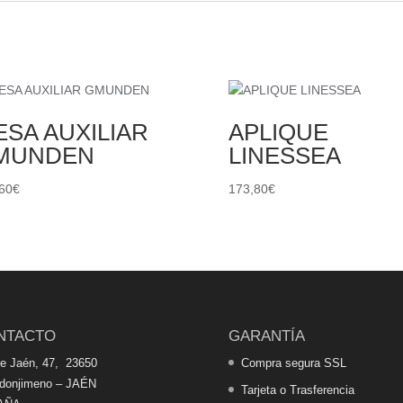
SA AUXILIAR
APLIQUE
MUNDEN
LINESSEA
60
€
173,80
€
NTACTO
GARANTÍA
de Jaén, 47, 23650
Compra segura SSL
edonjimeno – JAÉN
Tarjeta o Trasferencia