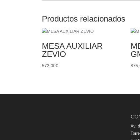
Productos relacionados
MESA AUXILIAR
ME
ZEVIO
G
572,00
€
875,
CO
Av. 
Torr