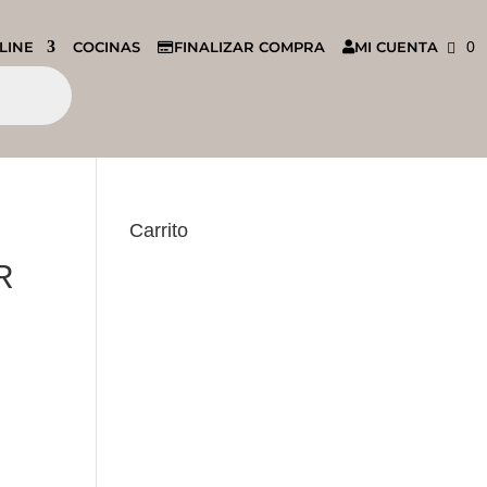
LINE
COCINAS
FINALIZAR COMPRA
MI CUENTA
0
Carrito
R